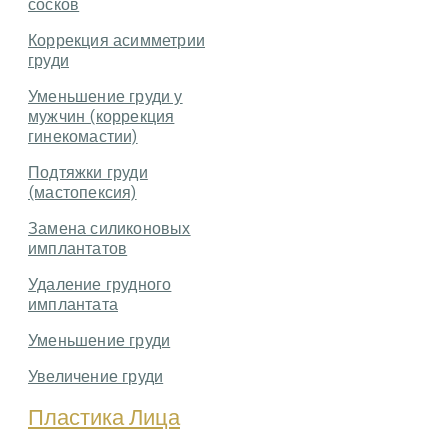
сосков
Коррекция асимметрии
груди
Уменьшение груди у
мужчин (коррекция
гинекомастии)
Подтяжки груди
(мастопексия)
Замена силиконовых
имплантатов
Удаление грудного
имплантата
Уменьшение груди
Увеличение груди
Пластика Лица