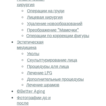
хирургия
Операции на груд
Лицевая хирургия
Удаление новооб
Преображение "М
Операции по корр
Эстетическая
медицина
Уколы
Скульптурирован
Процедуры для л
Лечение LPG
Дополнительные 
Лечение шрамов
©Better Aging
Фотографии до и
после